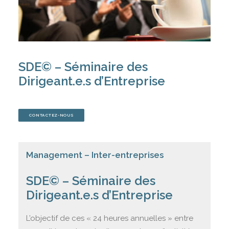
STRATÉGIE D’ENTREPRISE
REJOIGNEZ-NOUS
EVALUEZ-VOUS
SDE© – Séminaire des
CONTACTEZ-NOUS
Dirigeant.e.s d’Entreprise
CONTACTEZ-NOUS
PANIER
Management – Inter-entreprises
SDE© – Séminaire des
Dirigeant.e.s d’Entreprise
L’objectif de ces « 24 heures annuelles » entre