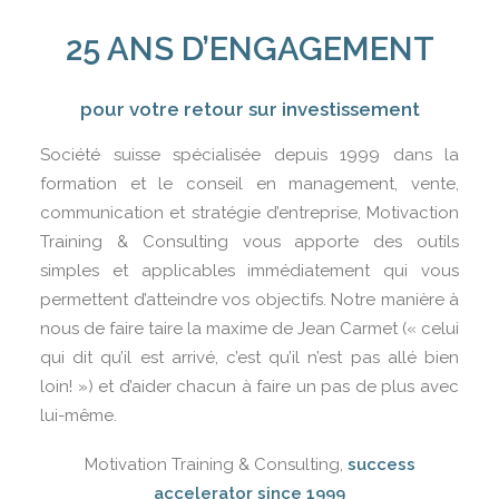
CONDITIONS GÉNÉRALES
25 ANS D’ENGAGEMENT
SERIOUS-GAME
FORMATIONS
pour votre retour sur investissement
REJOIGNEZ-NOUS
Société suisse spécialisée depuis 1999 dans la
EVALUEZ-VOUS
formation et le conseil en management, vente,
communication et stratégie d’entreprise, Motivaction
CONTACTEZ-NOUS
Training & Consulting vous apporte des outils
simples et applicables immédiatement qui vous
permettent d’atteindre vos objectifs. Notre manière à
nous de faire taire la maxime de Jean Carmet (« celui
qui dit qu’il est arrivé, c’est qu’il n’est pas allé bien
PANIER
loin! ») et d’aider chacun à faire un pas de plus avec
lui-même.
Motivation Training & Consulting,
success
accelerator since
1999