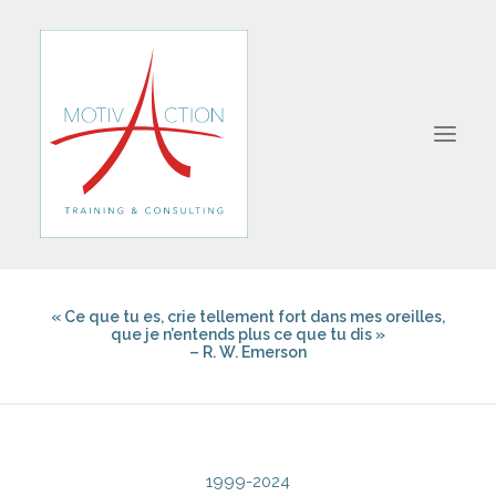
« Ce que tu es, crie tellement fort dans mes oreilles,
A PROPOS
que je n’entends plus ce que tu dis »
– R. W. Emerson
OBJECTIFS
VISION
MÉTHODES
RÉFÉRENCES
1999-2024
PARTENAIRES