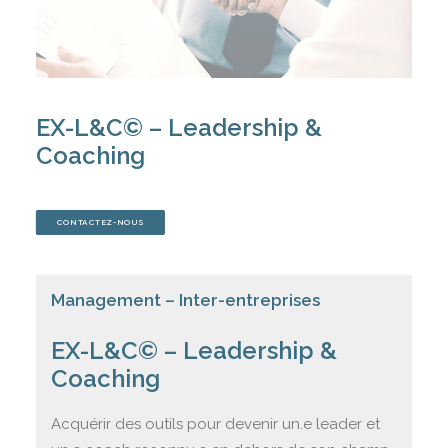
STRATÉGIE D’ENTREPRISE
REJOIGNEZ-NOUS
EVALUEZ-VOUS
EX-L&C© – Leadership &
CONTACTEZ-NOUS
Coaching
CONTACTEZ-NOUS
PANIER
Management – Inter-entreprises
EX-L&C© – Leadership &
Coaching
Acquérir des outils pour devenir un.e leader et